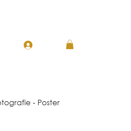
ANMELDEN
ERATION
tografie - Poster
-
s