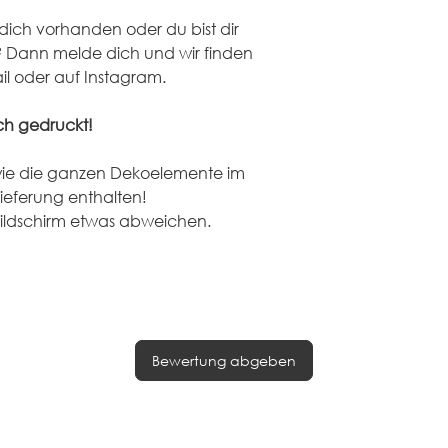
dich vorhanden oder du bist dir 
? Dann melde dich und wir finden 
il oder auf Instagram.
ich gedruckt!
ie die ganzen Dekoelemente im 
 Lieferung enthalten! 
ildschirm etwas abweichen.
Noch keine Bewertungen vorhanden
Jetzt die erste Bewertung abgeben.
Bewertung abgeben