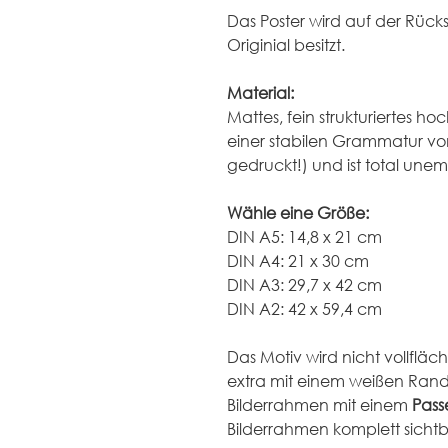
Das Poster wird auf der Rückse
Originial besitzt.
Material:
Mattes, fein strukturiertes h
einer stabilen Grammatur von 
gedruckt!) und ist total un
Wähle eine Größe:
DIN A5: 14,8 x 21 cm
DIN A4: 21 x 30 cm
DIN A3: 29,7 x 42 cm
DIN A2: 42 x 59,4 cm
Das Motiv wird nicht vollfläch
extra mit einem weißen Rand
Bilderrahmen mit einem 
Pass
Bilderrahmen komplett sichtb