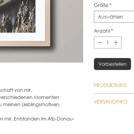
Größe
*
Auswählen
Anzahl
*
Vorbestellen
PRODUKTINFO
schaft von mir.
🍀 Nachhaltige Prod
 verschiedenen Momenten 
VERSANDINFO
individuelles Poster
u meinen Lieblingsmotiven.
erst nach deinem Ka
Wir berechnen die 
Poster also druckfris
von mir. Entstanden im Alb-Donau-
5,49 € pro Bestellun
DHL / Deutsche Pos