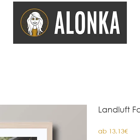
COACHING
EMPFEHLUNGEN
DIENSTLEISTUNG
KOOP
Landluft Fo
Sale
ab
13,13€
Prei