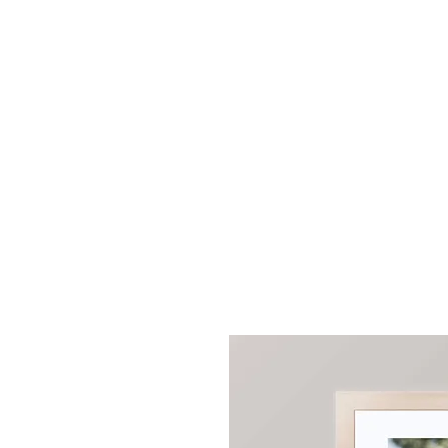
START
SHOP
NACHHILFE/