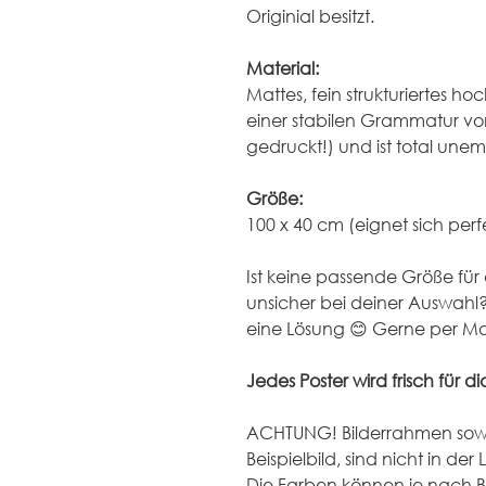
Originial besitzt.
Material:
Mattes, fein strukturiertes h
einer stabilen Grammatur von 
gedruckt!) und ist total un
Größe:
100 x 40 cm (eignet sich perf
Ist keine passende Größe für 
unsicher bei deiner Auswahl
eine Lösung 😊 Gerne per Ma
Jedes Poster wird frisch für d
ACHTUNG! Bilderrahmen sow
Beispielbild, sind nicht in der
Die Farben können je nach B