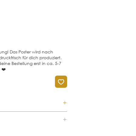
ung! Das Poster wird nach
ruckfrisch für dich produziert.
eine Bestellung erst in ca. 5-7
n ❤️
uktion: Du kannst dein 
 vorbestellen und somit wird es 
uf produziert. Du erhältst dein 
Versandkosten pauschal mit 
ch - Nur für dich angefertigt ❤️ 