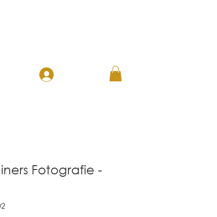
ANMELDEN
ERATION
ners Fotografie -
02