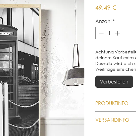
Preis
49,49 €
Anzahl
*
Achtung Vorbestell
deinem Kauf extra d
Deshalb wird dich d
Werktage erreiche
Vorbestellen
PRODUKTINFO
🍀 Nachhaltige Prod
VERSANDINFO
individuelles Poster
erst nach deinem Ka
Wir berechnen die 
Poster also druckfris