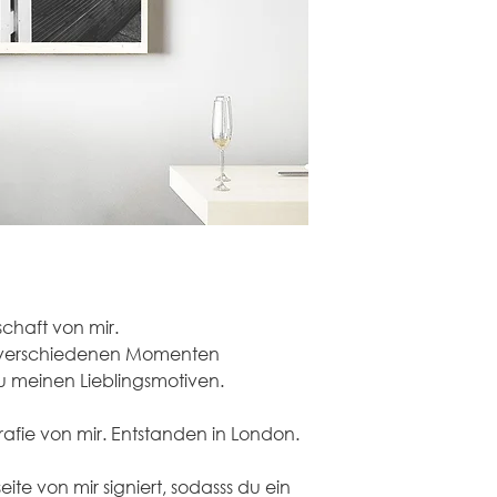
5,49 € pro Bestellun
DHL / Deutsche Pos
schaft von mir.
 verschiedenen Momenten 
u meinen Lieblingsmotiven.
rafie von mir. Entstanden in London.
ite von mir signiert, sodasss du ein 