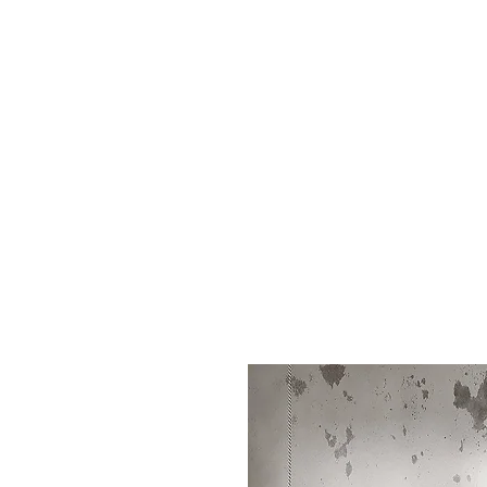
START
SHOP
NACHHILFE/